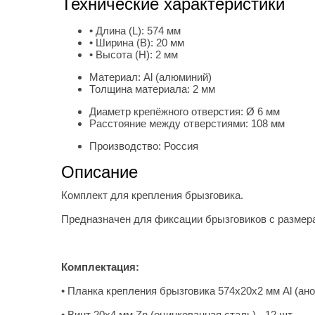
Технические характеристики
• Длина (L):
574 мм
• Ширина (B):
20 мм
• Высота (H):
2 мм
Материал:
Al (алюминий)
Толщина материала:
2 мм
Диаметр крепёжного отверстия:
Ø 6 мм
Расстояние между отверстиями:
108 мм
Производство:
Россия
Описание
Комплект для крепления брызговика.
Предназначен для фиксации брызговиков с размер
Комплектация:
• Планка крепления брызговика 574х20х2 мм Al (ан
• Винт 20х4 мм Zn (оцинкованная сталь) - 12 шт.