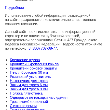
Подробнее
Использование любой информации, размещенной
Правовая информация
на сайте, разрешается исключительно с письменного
согласия компании.
Данный сайт носит исключительно информационный
характер и не является публичной офертой,
определяемой положениями Статьи 437 Гражданского
Кодекса Российской Федерации. Подробности уточняйте
по телефону:
8
(800
) 707-98-77
.
Крепление грузов
Кронштейн крепления крыла
Кронштейн боковой защиты
Петля бортовая 90 мм
Резиновый уплотнитель
Наконечник для троса
Зажим для троса 6 мм
Зажим для троса 8 мм
Пряжка пятистенка
Одноразовые накидки на сидения
Трос пломбировочный
Стяжные ремни
Тентовая фурнитура