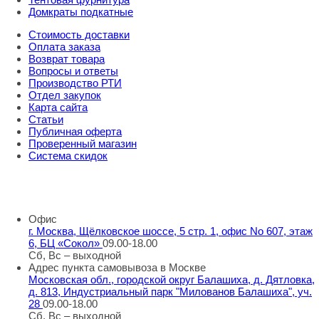
Домкраты подкатные
Стоимость доставки
Оплата заказа
Возврат товара
Вопросы и ответы
Производство РТИ
Отдел закупок
Карта сайта
Статьи
Публичная оферта
Проверенный магазин
Система скидок
8 800 707 98 77
info@rti-service.ru
Офис
г. Москва, Щёлковское шоссе, 5 стр. 1, офис No 607, этаж
6, БЦ «Сокол»
09.00-18.00
Сб, Вс – выходной
Адрес пункта самовывоза в Москве
Московская обл., городской округ Балашиха, д. Дятловка,
д. 813, Индустриальный парк "Милованов Балашиха", уч.
28
09.00-18.00
Сб, Вс – выходной