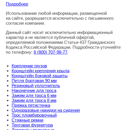
Подробнее
Использование любой информации, размещенной
Правовая информация
на сайте, разрешается исключительно с письменного
согласия компании.
Данный сайт носит исключительно информационный
характер и не является публичной офертой,
определяемой положениями Статьи 437 Гражданского
Кодекса Российской Федерации. Подробности уточняйте
по телефону:
8
(800
) 707-98-77
.
Крепление грузов
Кронштейн крепления крыла
Кронштейн боковой защиты
Петля бортовая 90 мм
Резиновый уплотнитель
Наконечник для троса
Зажим для троса 6 мм
Зажим для троса 8 мм
Пряжка пятистенка
Одноразовые накидки на сидения
Трос пломбировочный
Стяжные ремни
Тентовая фурнитура
Домкраты подкатные