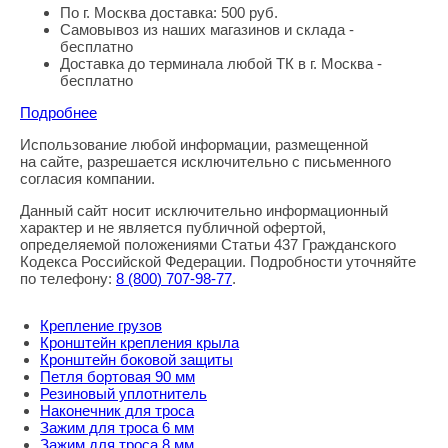
По г. Москва доставка: 500 руб.
Самовывоз из наших магазинов и склада -
бесплатно
Доставка до терминала любой ТК в г. Москва -
бесплатно
Подробнее
Использование любой информации, размещенной
Правовая информация
на сайте, разрешается исключительно с письменного
согласия компании.
Данный сайт носит исключительно информационный
характер и не является публичной офертой,
определяемой положениями Статьи 437 Гражданского
Кодекса Российской Федерации. Подробности уточняйте
по телефону:
8
(800
) 707-98-77
.
Крепление грузов
Кронштейн крепления крыла
Кронштейн боковой защиты
Петля бортовая 90 мм
Резиновый уплотнитель
Наконечник для троса
Зажим для троса 6 мм
Зажим для троса 8 мм